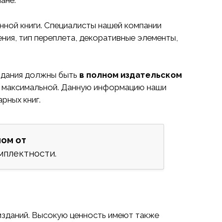
ане.
нной книги. Специалисты нашей компании
ия, тип переплета, декоративные элементы,
здания должны быть
в полном издательском
 к максимальной. Данную информацию наши
рных книг.
ном от
мплектности.
х изданий. Высокую ценность имеют также