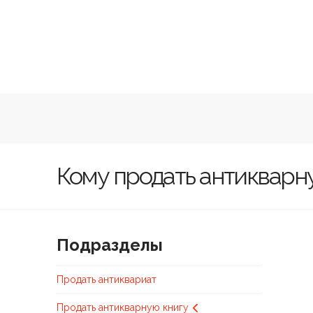
Студия
антиквариат
Antikvar
Studio
Кому продать антикварну
Подразделы
Продать антиквариат
Продать антикварную книгу