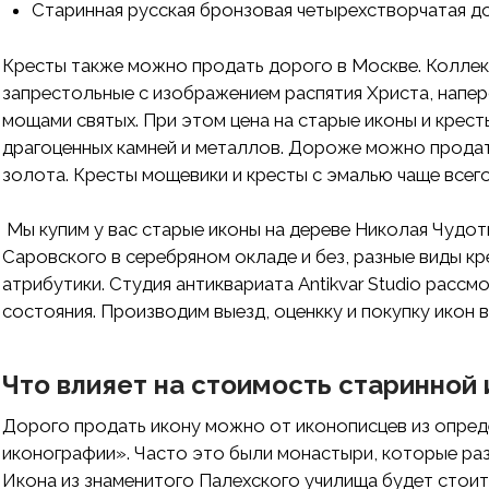
Старинная русская бронзовая четырехстворчатая д
Кресты также можно продать дорого в Москве. Коллек
запрестольные с изображением распятия Христа, наперс
мощами святых. При этом цена на старые иконы и крест
драгоценных камней и металлов. Дороже можно продат
золота. Кресты мощевики и кресты с эмалью чаще всег
Мы купим у вас старые иконы на дереве Николая Чудо
Саровского в серебряном окладе и без, разные виды кр
атрибутики. Студия антиквариата Antikvar Studio расс
состояния. Производим выезд, оценкку и покупку икон в
Что влияет на стоимость старинной
Дорого продать икону можно от иконописцев из опре
иконографии». Часто это были монастыри, которые ра
Икона из знаменитого Палехского училища будет стоит