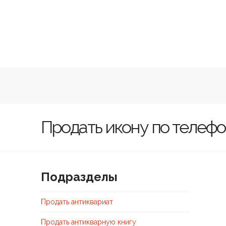
Студия
антиквариат
Antikvar
Studio
Продать икону по телефо
Подразделы
Продать антиквариат
Продать антикварную книгу